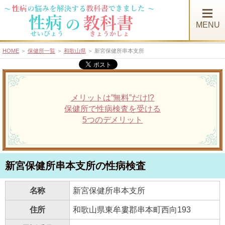
MENU
HOME
＞
保健所一覧
＞
和歌山県
＞ 新宮保健所串本支所
メリットは”無料”だけ!?
保健所で性病検査を受ける
5つのデメリット
新宮保健所串本支所の性病検査
名称
新宮保健所串本支所
住所
和歌山県東牟婁郡串本町西向193