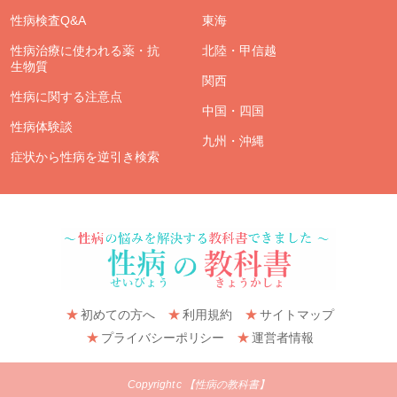
性病検査Q&A
東海
性病治療に使われる薬・抗
北陸・甲信越
生物質
関西
性病に関する注意点
中国・四国
性病体験談
九州・沖縄
症状から性病を逆引き検索
初めての方へ
利用規約
サイトマップ
プライバシーポリシー
運営者情報
Copyright c 【性病の教科書】