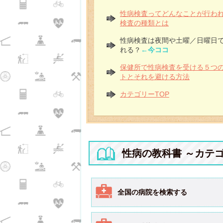
性病検査ってどんなことが行わ
検査の種類とは
性病検査は夜間や土曜／日曜日
れる？
←今ココ
保健所で性病検査を受ける５つ
トとそれを避ける方法
カテゴリーTOP
性病の教科書 ～カテ
全国の病院を検索する