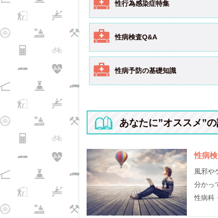
性行為感染症特集
性病検査Q&A
性病予防の基礎知識
あなたに”オススメ”の
性病検
風邪や
分かっ
性病科