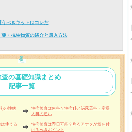
】
買うべきキットはコレだ
く薬・抗生物質の紹介と購入方法
検査の基礎知識まとめ
記事一覧
科)の性病
性病検査は何科？性病科と泌尿器科・産婦
人科の違い
険は使える
性病検査は即日可能？焦るアナタが気を付
けるべきポイント