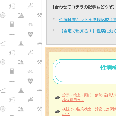
【合わせてコチラの記事もどうぞ
性病検査キットを徹底比較！
【自宅で出来る！】性病に効
性病
診察・検査・薬代…病院(産婦人
検査費用は？
病院での性病検査・治療には保
の？